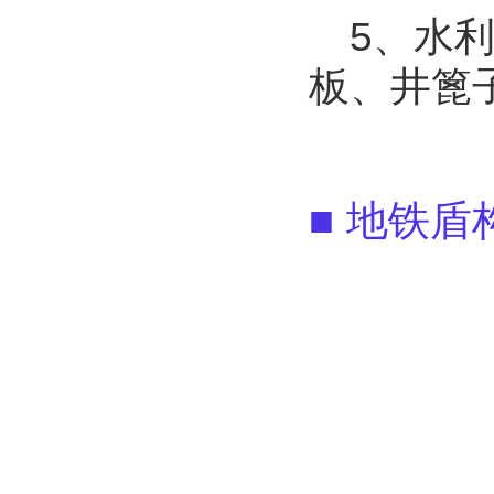
5、水
板、井篦
■ 地铁盾