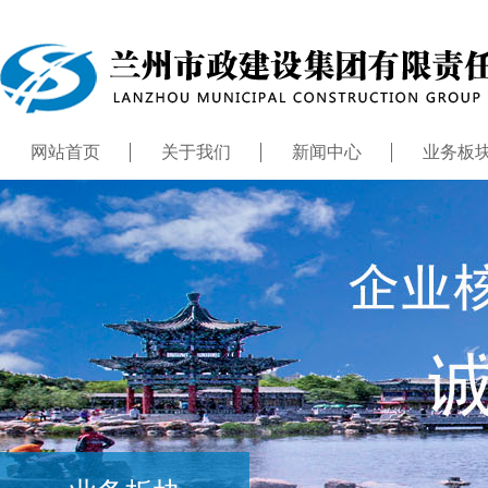
网站首页
关于我们
新闻中心
业务板