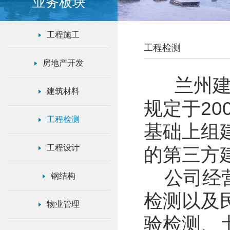
业务板块
工程施工
工程检测
房地产开发
兰州
建筑材料
规定于2
工程检测
基础上组
工程设计
的第三方
公司经营
钢结构
检测以及
物业管理
验检测、