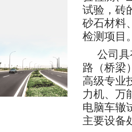
试验，砖
砂石材料
检测项目
公司具有
路（桥梁
高级专业
力机、万
电脑车辙
主要设备